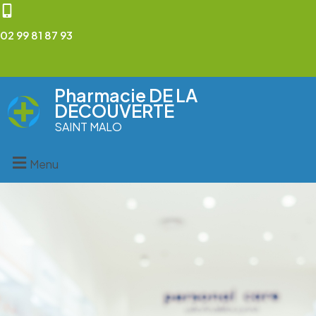
02 99 81 87 93
Pharmacie DE LA
DECOUVERTE
SAINT MALO
Menu