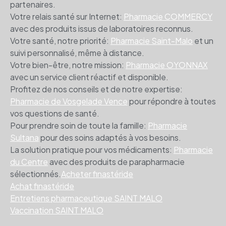
partenaires.
Votre relais santé sur Internet:
Pharmacie COMMERCY
avec des produits issus de laboratoires reconnus.
Votre santé, notre priorité:
Pharmacie Saint-Malo
et un
suivi personnalisé, même à distance.
Votre bien-être, notre mission:
Pharmacie OYONNAX
avec un service client réactif et disponible.
Profitez de nos conseils et de notre expertise:
Pharmacie de Vosgelade Vence
pour répondre à toutes
vos questions de santé.
Pour prendre soin de toute la famille:
Pharmacie
Sultana
pour des soins adaptés à vos besoins.
La solution pratique pour vos médicaments:
Pharmacie
du Centre
avec des produits de parapharmacie
sélectionnés.
Acheter finastéride
Achat finastéride
Entretiens pharmaceutique SAINT MALO
Vaccination SAINT MALO