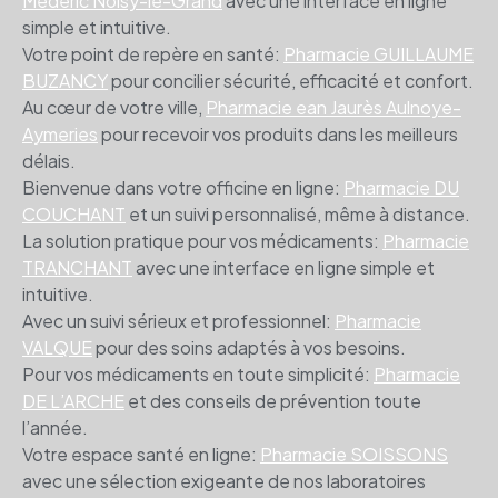
Médéric Noisy-le-Grand
avec une interface en ligne
simple et intuitive.
Votre point de repère en santé:
Pharmacie GUILLAUME
BUZANCY
pour concilier sécurité, efficacité et confort.
Au cœur de votre ville,
Pharmacie ean Jaurès Aulnoye-
Aymeries
pour recevoir vos produits dans les meilleurs
délais.
Bienvenue dans votre officine en ligne:
Pharmacie DU
COUCHANT
et un suivi personnalisé, même à distance.
La solution pratique pour vos médicaments:
Pharmacie
TRANCHANT
avec une interface en ligne simple et
intuitive.
Avec un suivi sérieux et professionnel:
Pharmacie
VALQUE
pour des soins adaptés à vos besoins.
Pour vos médicaments en toute simplicité:
Pharmacie
DE L’ARCHE
et des conseils de prévention toute
l’année.
Votre espace santé en ligne:
Pharmacie SOISSONS
avec une sélection exigeante de nos laboratoires