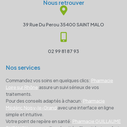
Nous retrouver
39 Rue Du Perou 35400 SAINT MALO
02 99 81 87 93
Nos services
Commandez vos soins en quelques clics:
Pharmacie
Loire sur Rhône
assure un suivi sérieux de vos
traitements.
Pour des conseils adaptés à chacun:
Pharmacie
Médéric Noisy-le-Grand
avec une interface en ligne
simple et intuitive.
Votre point de repère en santé:
Pharmacie GUILLAUME