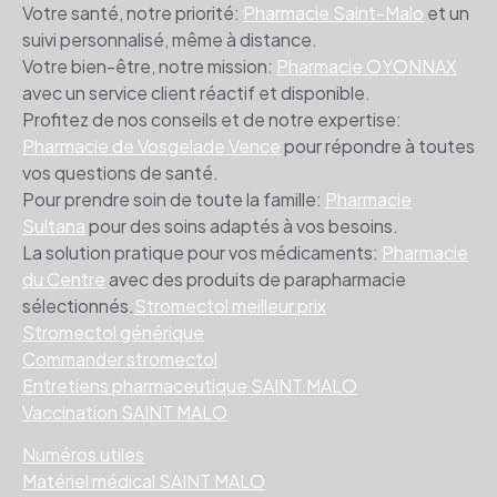
Votre santé, notre priorité:
Pharmacie Saint-Malo
et un
suivi personnalisé, même à distance.
Votre bien-être, notre mission:
Pharmacie OYONNAX
avec un service client réactif et disponible.
Profitez de nos conseils et de notre expertise:
Pharmacie de Vosgelade Vence
pour répondre à toutes
vos questions de santé.
Pour prendre soin de toute la famille:
Pharmacie
Sultana
pour des soins adaptés à vos besoins.
La solution pratique pour vos médicaments:
Pharmacie
du Centre
avec des produits de parapharmacie
sélectionnés.
Stromectol meilleur prix
Stromectol générique
Commander stromectol
Entretiens pharmaceutique SAINT MALO
Vaccination SAINT MALO
Numéros utiles
Matériel médical SAINT MALO