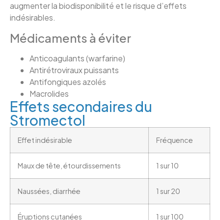
augmenter la biodisponibilité et le risque d’effets
indésirables.
Médicaments à éviter
Anticoagulants (warfarine)
Antirétroviraux puissants
Antifongiques azolés
Macrolides
Effets secondaires du
Stromectol
Effet indésirable
Fréquence
Maux de tête, étourdissements
1 sur 10
Naussées, diarrhée
1 sur 20
Éruptions cutanées
1 sur 100