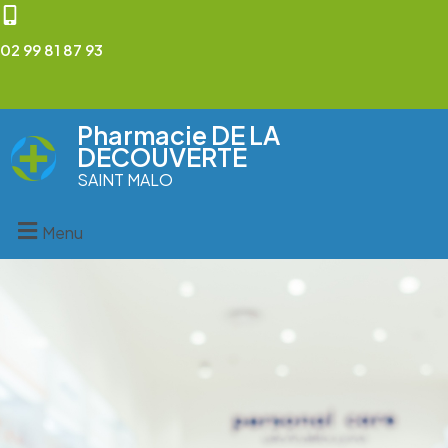
02 99 81 87 93
Pharmacie DE LA
DECOUVERTE
SAINT MALO
Menu