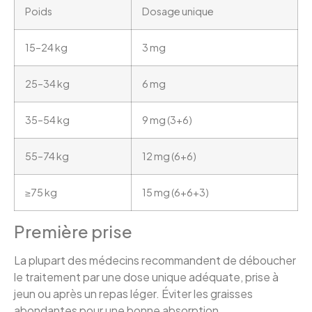
Poids
Dosage unique
15–24 kg
3 mg
25–34 kg
6 mg
35–54 kg
9 mg (3+6)
55–74 kg
12 mg (6+6)
≥75 kg
15 mg (6+6+3)
Première prise
La plupart des médecins recommandent de déboucher
le traitement par une dose unique adéquate, prise à
jeun ou après un repas léger. Éviter les graisses
abondantes pour une bonne absorption.