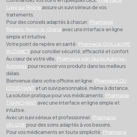
Loire sur Rhône
assure un suivi sérieux de vos
traitements.
Pour des conseils adaptés à chacun:
Pharmacie
Médéric Noisy-le-Grand
avec une interface en ligne
simple et intuitive.
Votre point de repère en santé:
Pharmacie GUILLAUME
BUZANCY
pour concilier sécurité, efficacité et confort.
Au cœur de votre ville,
Pharmacie ean Jaurès Aulnoye-
Aymeries
pour recevoir vos produits dans les meilleurs
délais.
Bienvenue dans votre officine en ligne:
Pharmacie DU
COUCHANT
et un suivi personnalisé, même à distance.
La solution pratique pour vos médicaments:
Pharmacie
TRANCHANT
avec une interface en ligne simple et
intuitive.
Avec un suivi sérieux et professionnel:
Pharmacie
VALQUE
pour des soins adaptés à vos besoins.
Pour vos médicaments en toute simplicité:
Pharmacie