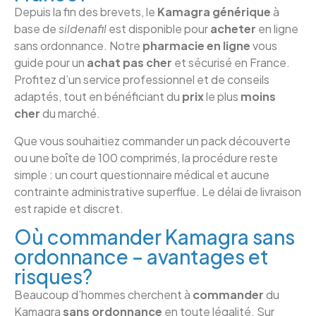
Depuis la fin des brevets, le
Kamagra générique
à
base de
sildenafil
est disponible pour
acheter
en ligne
sans ordonnance. Notre
pharmacie en ligne
vous
guide pour un
achat pas cher
et sécurisé en France.
Profitez d’un service professionnel et de conseils
adaptés, tout en bénéficiant du
prix
le plus
moins
cher
du marché.
Que vous souhaitiez commander un pack découverte
ou une boîte de 100 comprimés, la procédure reste
simple : un court questionnaire médical et aucune
contrainte administrative superflue. Le délai de livraison
est rapide et discret.
Où commander Kamagra sans
ordonnance – avantages et
risques?
Beaucoup d’hommes cherchent à
commander
du
Kamagra
sans ordonnance
en toute légalité. Sur