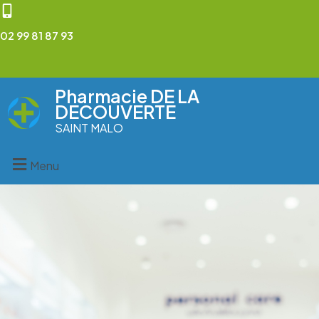
02 99 81 87 93
Pharmacie DE LA
DECOUVERTE
SAINT MALO
Menu