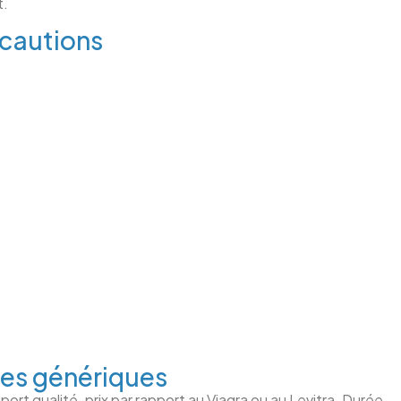
t.
écautions
es génériques
ort qualité-prix par rapport au Viagra ou au Levitra. Durée