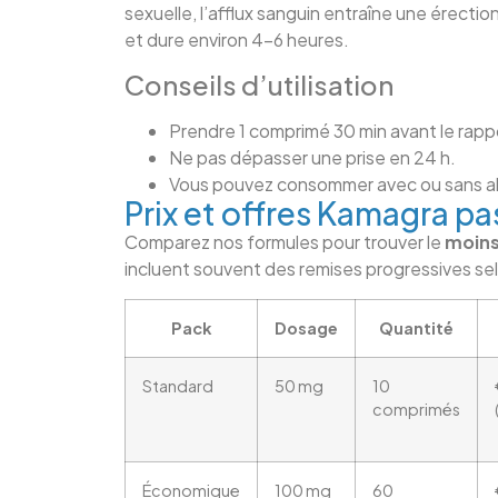
sexuelle, l’afflux sanguin entraîne une érect
et dure environ 4–6 heures.
Conseils d’utilisation
Prendre 1 comprimé 30 min avant le rapp
Ne pas dépasser une prise en 24 h.
Vous pouvez consommer avec ou sans al
Prix et offres Kamagra pa
Comparez nos formules pour trouver le
moins
incluent souvent des remises progressives sel
Pack
Dosage
Quantité
Standard
50 mg
10
comprimés
Économique
100 mg
60