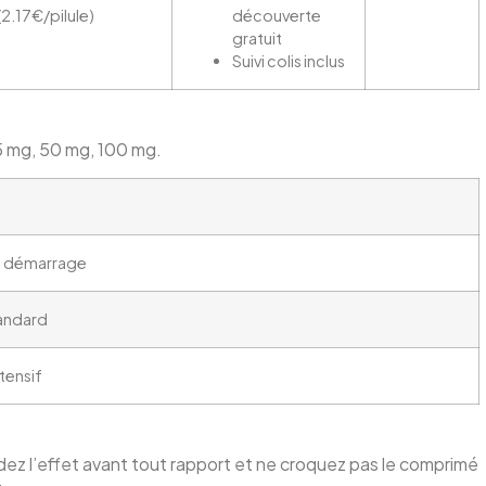
(2.17€/pilule)
découverte
gratuit
Suivi colis inclus
5 mg, 50 mg, 100 mg.
 démarrage
andard
tensif
endez l’effet avant tout rapport et ne croquez pas le comprimé