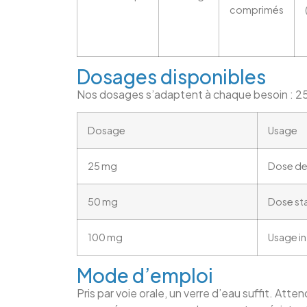
comprimés
Dosages disponibles
Nos dosages s’adaptent à chaque besoin : 2
Dosage
Usage
25 mg
Dose de
50 mg
Dose st
100 mg
Usage in
Mode d’emploi
Pris par voie orale, un verre d’eau suffit. Att