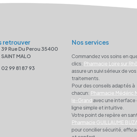
 retrouver
Nos services
39 Rue Du Perou 35400
SAINT MALO
Commandez vos soins en qu
clics:
Pharmacie Loire sur Rh
02 99 81 87 93
assure un suivi sérieux de vos
traitements.
Pour des conseils adaptés à
chacun:
Pharmacie Médéric 
le-Grand
avec une interface
ligne simple et intuitive.
Votre point de repère en san
Pharmacie GUILLAUME BUZ
pour concilier sécurité, effica
et confort.