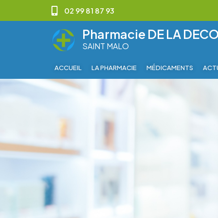
02 99 81 87 93
Pharmacie DE LA DEC
SAINT MALO
ACCUEIL
LA PHARMACIE
MÉDICAMENTS
ACT