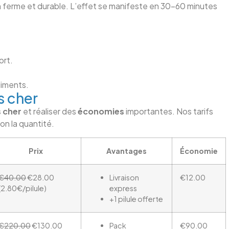
ion ferme et durable. L’effet se manifeste en 30–60 minutes
ort.
iments.
s cher
 cher
et réaliser des
économies
importantes. Nos tarifs
on la quantité.
Prix
Avantages
Économie
€40.00
€28.00
Livraison
€12.00
(2.80€/pilule)
express
+1 pilule offerte
€220.00
€130.00
Pack
€90.00