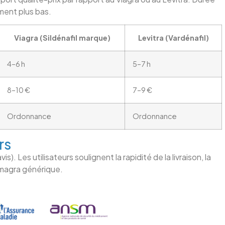
ement plus bas.
Viagra (Sildénafil marque)
Levitra (Vardénafil)
4–6 h
5–7 h
8–10 €
7–9 €
Ordonnance
Ordonnance
rs
. Les utilisateurs soulignent la rapidité de la livraison, la
Kamagra générique.