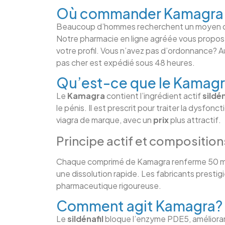
Où commander Kamagra e
Beaucoup d’hommes recherchent un moyen
Notre pharmacie en ligne agréée vous propose 
votre profil. Vous n’avez pas d’ordonnance? A
pas cher est expédié sous 48 heures.
Qu’est-ce que le Kamagra
Le
Kamagra
contient l’ingrédient actif
sildén
le pénis. Il est prescrit pour traiter la dysfo
viagra de marque, avec un
prix
plus attractif.
Principe actif et composition
Chaque comprimé de Kamagra renferme 50 mg o
une dissolution rapide. Les fabricants prestig
pharmaceutique rigoureuse.
Comment agit Kamagra?
Le
sildénafil
bloque l’enzyme PDE5, améliorant