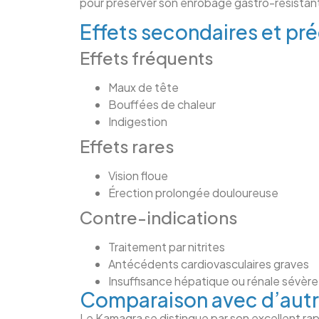
pour préserver son enrobage gastro-résistan
Effets secondaires et pr
Effets fréquents
Maux de tête
Bouffées de chaleur
Indigestion
Effets rares
Vision floue
Érection prolongée douloureuse
Contre-indications
Traitement par nitrites
Antécédents cardiovasculaires graves
Insuffisance hépatique ou rénale sévère
Comparaison avec d’autr
Le Kamagra se distingue par son excellent rapp