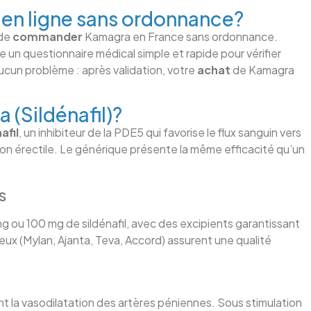
n ligne sans ordonnance?
 de
commander
Kamagra en France sans ordonnance.
un questionnaire médical simple et rapide pour vérifier
ucun problème : après validation, votre
achat
de Kamagra
 (Sildénafil)?
afil
, un inhibiteur de la PDE5 qui favorise le flux sanguin vers
nction érectile. Le générique présente la même efficacité qu’un
s
u 100 mg de sildénafil, avec des excipients garantissant
ieux (Mylan, Ajanta, Teva, Accord) assurent une qualité
 la vasodilatation des artères péniennes. Sous stimulation